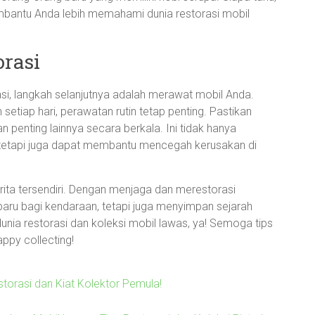
antu Anda lebih memahami dunia restorasi mobil
orasi
si, langkah selanjutnya adalah merawat mobil Anda.
etiap hari, perawatan rutin tetap penting. Pastikan
 penting lainnya secara berkala. Ini tidak hanya
, tetapi juga dapat membantu mencegah kerusakan di
cerita tersendiri. Dengan menjaga dan merestorasi
aru bagi kendaraan, tetapi juga menyimpan sejarah
unia restorasi dan koleksi mobil lawas, ya! Semoga tips
ppy collecting!
torasi dan Kiat Kolektor Pemula!