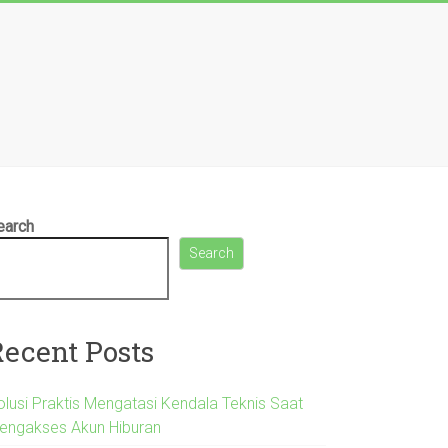
earch
Search
Recent Posts
olusi Praktis Mengatasi Kendala Teknis Saat
engakses Akun Hiburan