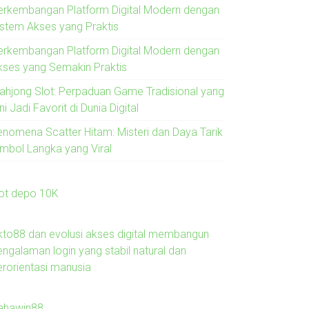
erkembangan Platform Digital Modern dengan
istem Akses yang Praktis
erkembangan Platform Digital Modern dengan
kses yang Semakin Praktis
ahjong Slot: Perpaduan Game Tradisional yang
ni Jadi Favorit di Dunia Digital
enomena Scatter Hitam: Misteri dan Daya Tarik
imbol Langka yang Viral
lot depo 10K
kto88 dan evolusi akses digital membangun
engalaman login yang stabil natural dan
erorientasi manusia
ahawin88