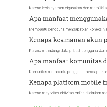
Karena lebih nyaman digunakan dan memiliki a
Apa manfaat menggunaka
Membantu pengguna mendapatkan koneksi yang
Kenapa keamanan akun p
Karena melindungi data pribadi pengguna dari 
Apa manfaat komunitas di
Komunitas membantu pengguna mendapatkan i
Kenapa platform mobile f
Karena mayoritas aktivitas online dilakukan m