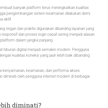
membuat banyak platform terus meningkatkan kualitas
hingga pengembangan sistem keamanan dilakukan demi
 aktif.
ang ringan dan praktis digunakan dibanding layanan yang
an responsif dan proses login cepat sering menjadi alasan
latform dalam jangka panjang.
t hiburan digital menjadi semakin modern. Pengguna
dengan kualitas koneksi yang jauh lebih baik dibanding
a kenyamanan, keamanan, dan performa akses
 diminati oleh pengguna internet modern di berbagai
ebih diminati?