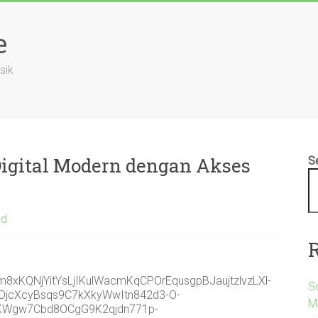
e
sik
igital Modern dengan Akses
S
ed
S
M