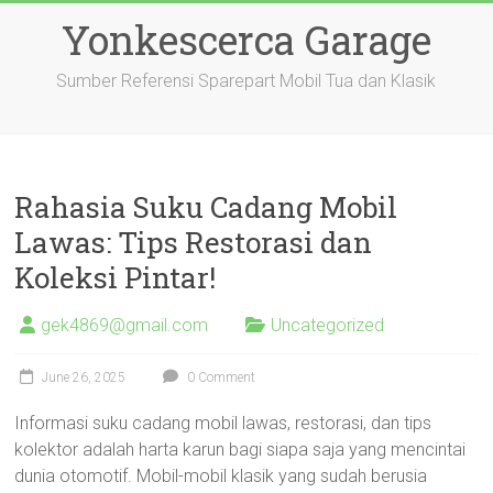
Skip
Yonkescerca Garage
to
content
Sumber Referensi Sparepart Mobil Tua dan Klasik
Rahasia Suku Cadang Mobil
Lawas: Tips Restorasi dan
Koleksi Pintar!
gek4869@gmail.com
Uncategorized
June 26, 2025
0 Comment
Informasi suku cadang mobil lawas, restorasi, dan tips
kolektor adalah harta karun bagi siapa saja yang mencintai
dunia otomotif. Mobil-mobil klasik yang sudah berusia