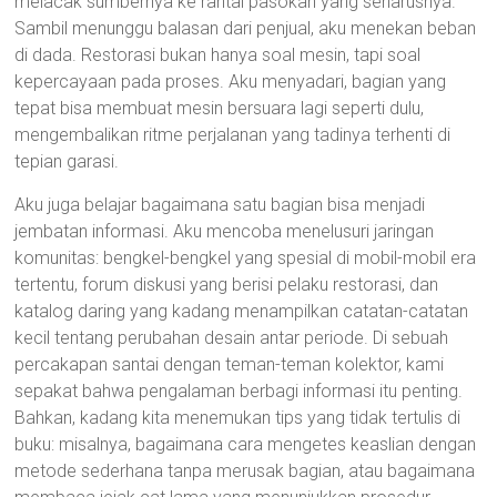
melacak sumbernya ke rantai pasokan yang seharusnya.
Sambil menunggu balasan dari penjual, aku menekan beban
di dada. Restorasi bukan hanya soal mesin, tapi soal
kepercayaan pada proses. Aku menyadari, bagian yang
tepat bisa membuat mesin bersuara lagi seperti dulu,
mengembalikan ritme perjalanan yang tadinya terhenti di
tepian garasi.
Aku juga belajar bagaimana satu bagian bisa menjadi
jembatan informasi. Aku mencoba menelusuri jaringan
komunitas: bengkel-bengkel yang spesial di mobil-mobil era
tertentu, forum diskusi yang berisi pelaku restorasi, dan
katalog daring yang kadang menampilkan catatan-catatan
kecil tentang perubahan desain antar periode. Di sebuah
percakapan santai dengan teman-teman kolektor, kami
sepakat bahwa pengalaman berbagi informasi itu penting.
Bahkan, kadang kita menemukan tips yang tidak tertulis di
buku: misalnya, bagaimana cara mengetes keaslian dengan
metode sederhana tanpa merusak bagian, atau bagaimana