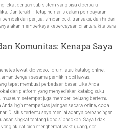
 lekat dengan sub-sistem yang bisa diperbaiki
lika. Dan terakhir, tetap humanis dalam pembayaran.
mbeli dan penjual, simpan bukti transaksi, dan hindari
muanya akan memperkaya kepercayaan di antara kita para
dan Komunitas: Kenapa Saya
menetes lewat klip video, forum, atau katalog online.
galaman dengan sesama pemilik mobil lawas.
ang tepat membuat perbedaan besar. Jika Anda
 lokal dan platform yang menyediakan katalog suku
au museum setempat juga memberi peluang bertemu
a Anda ingin memperluas jaringan secara online, coba
benar. Di situs tertentu saya menilai adanya perbandingan
 ulasan singkat tentang kondisi pasokan. Saya tidak
i yang akurat bisa menghemat waktu, uang, dan