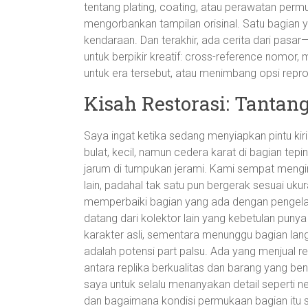
tentang plating, coating, atau perawatan pe
mengorbankan tampilan orisinal. Satu bagian y
kendaraan. Dan terakhir, ada cerita dari pas
untuk berpikir kreatif: cross-reference nomo
untuk era tersebut, atau menimbang opsi reprodu
Kisah Restorasi: Tanta
Saya ingat ketika sedang menyiapkan pintu kir
bulat, kecil, namun cedera karat di bagian tep
jarum di tumpukan jerami. Kami sempat mengi
lain, padahal tak satu pun bergerak sesuai uku
memperbaiki bagian yang ada dengan pengelas
datang dari kolektor lain yang kebetulan puny
karakter asli, sementara menunggu bagian lan
adalah potensi part palsu. Ada yang menjual 
antara replika berkualitas dan barang yang be
saya untuk selalu menanyakan detail seperti n
dan bagaimana kondisi permukaan bagian itu