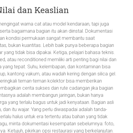
Nilai dan Keaslian
mengingat warna cat atau model kendaraan, tapi juga
 serta bagaimana bagian itu akan diinstal. Dokumentasi
, dan kondisi permukaan sangat membantu saat
as, bukan kuantitas. Lebih baik punya beberapa bagian
yang tidak bisa dipakai. Ketiga, pelajari bahasa teknis.
ed, atau reconditioned memiliki arti penting bagi nilai dan
a yang tepat. Suhu, kelembapan, dan kontaminan bisa
up, kantong vakum, atau wadah kering dengan silica gel.
eringkali teman-teman kolektor bisa memberikan
mbagikan cerita sukses dan rute cadangan jika bagian
 pintasnya adalah membangun jaringan, bukan hanya
rga yang terlalu bagus untuk jadi kenyataan. Bagian asli
dan itu wajar. Yang perlu diwaspadai adalah tanda-
erlalu halus untuk era tertentu atau bahan yang tidak
agu, minta dokumentasi kesempatan sebelumnya: foto,
ya. Ketujuh, pikirkan opsi restaurasi yang berkelanjutan.