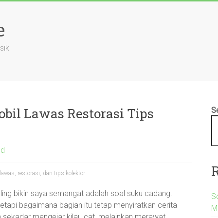
e
sik
bil Lawas Restorasi Tips
S
ed
was, restorasi, dan tips kolektor
aling bikin saya semangat adalah soal suku cadang.
S
tapi bagaimana bagian itu tetap menyiratkan cerita
M
n sekadar mengejar kilau cat, melainkan merawat