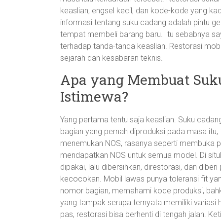
keaslian, engsel kecil, dan kode-kode yang kad
informasi tentang suku cadang adalah pintu g
tempat membeli barang baru. Itu sebabnya say
terhadap tanda-tanda keaslian. Restorasi mobi
sejarah dan kesabaran teknis.
Apa yang Membuat Suku
Istimewa?
Yang pertama tentu saja keaslian. Suku cadang
bagian yang pernah diproduksi pada masa itu, ta
menemukan NOS, rasanya seperti membuka peti
mendapatkan NOS untuk semua model. Di situl
dipakai, lalu dibersihkan, direstorasi, dan dibe
kecocokan. Mobil lawas punya toleransi fit y
nomor bagian, memahami kode produksi, bahk
yang tampak serupa ternyata memiliki variasi 
pas, restorasi bisa berhenti di tengah jalan. K