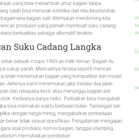
rmukaan yang bisa menambah umur bagian tanpa
ang salah bisa merusak estetika dan nilai keseluruhan
m
ar—bagaimana bagian sulit ditemukan mendorong kita
t
r, mencari produsen yang pernah membuat suku cadang
sl
ksi berkualitas sebagai alternatif terakhir.
ngan Suku Cadang Langka
C
i untuk sebuah coupe 1960-an milik teman. Bagian itu
inya cukup parah. Mencarinya terasa seperti mencari
h
ra telah menemukan bagian yang kompatibel dari model
ran. Akhirnya kami menemukan jalur melalui dua jalan:
s
an dan rekayasa kecil, atau menunggu bagian asli
a stok. Keduanya punya risiko. Perbaikan bisa mengubah
gka bisa memakan waktu berbulan-bulan. Tantangan lain
replika dengan harga miring, mengaburkan perbedaan
nar-benar tidak sesuai spesifikasi. Pengalaman mengajari
egara asal produksi, nomor bagian, tanggal stamping,
 sebelum memutuskan pembelian.