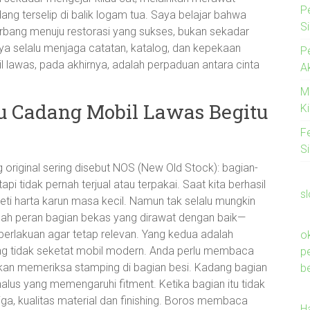
P
ang terselip di balik logam tua. Saya belajar bahwa
S
erbang menuju restorasi yang sukses, bukan sekadar
a selalu menjaga catatan, katalog, dan kepekaan
P
l lawas, pada akhirnya, adalah perpaduan antara cinta
A
M
 Cadang Mobil Lawas Begitu
Ki
F
S
 original sering disebut NOS (New Old Stock): bagian-
pi tidak pernah terjual atau terpakai. Saat kita berhasil
s
 harta karun masa kecil. Namun tak selalu mungkin
ah peran bagian bekas yang dirawat dengan baik—
ri perlakuan agar tetap relevan. Yang kedua adalah
o
ang tidak seketat mobil modern. Anda perlu membaca
p
an memeriksa stamping di bagian besi. Kadang bagian
b
halus yang memengaruhi fitment. Ketika bagian itu tidak
etiga, kualitas material dan finishing. Boros membaca
H