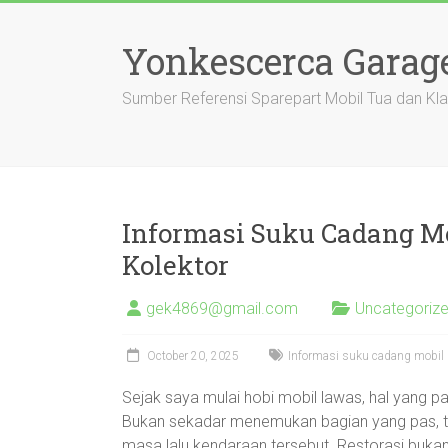
Skip
to
Yonkescerca Garag
content
Sumber Referensi Sparepart Mobil Tua dan Kla
Informasi Suku Cadang Mo
Kolektor
gek4869@gmail.com
Uncategoriz
October 20, 2025
Informasi suku cadang mobil la
Sejak saya mulai hobi mobil lawas, hal yang p
Bukan sekadar menemukan bagian yang pas, te
masa lalu kendaraan tersebut. Restorasi buka