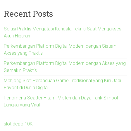
Recent Posts
Solusi Praktis Mengatasi Kendala Teknis Saat Mengakses
Akun Hiburan
Perkembangan Platform Digital Modern dengan Sistem
Akses yang Praktis
Perkembangan Platform Digital Modern dengan Akses yang
Semakin Praktis
Mahjong Slot: Perpaduan Game Tradisional yang Kini Jadi
Favorit di Dunia Digital
Fenomena Scatter Hitam: Misteri dan Daya Tarik Simbol
Langka yang Viral
slot depo 10K