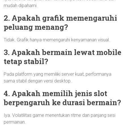
mudah dipahami.
2. Apakah grafik memengaruhi
peluang menang?
Tidak. Grafik hanya memengaruhi kenyamanan visual.
3. Apakah bermain lewat mobile
tetap stabil?
Pada platform yang memiliki server kuat, performanya
sama stabil dengan versi desktop.
4. Apakah memilih jenis slot
berpengaruh ke durasi bermain?
Iya. Volatilitas game menentukan ritme dan panjang sesi
permainan.