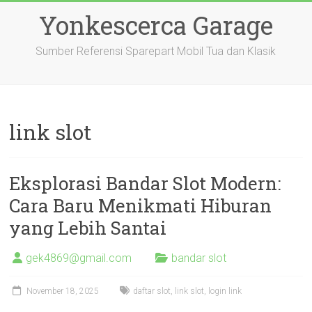
Skip
Yonkescerca Garage
to
content
Sumber Referensi Sparepart Mobil Tua dan Klasik
link slot
Eksplorasi Bandar Slot Modern:
Cara Baru Menikmati Hiburan
yang Lebih Santai
gek4869@gmail.com
bandar slot
November 18, 2025
daftar slot
,
link slot
,
login link