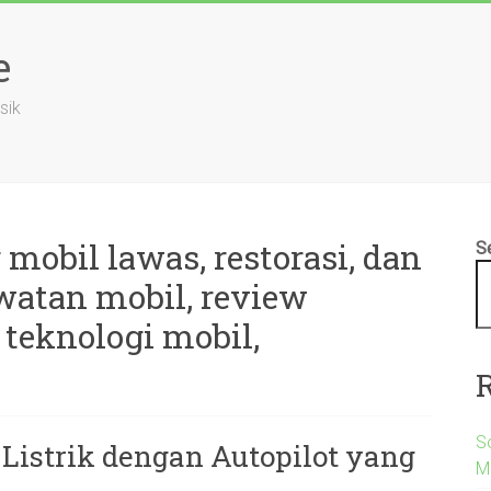
e
sik
mobil lawas, restorasi, dan
S
awatan mobil, review
 teknologi mobil,
S
Listrik dengan Autopilot yang
M