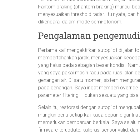
Fantom braking (phantom braking) muncul beb
menyesuaikan threshold radar. Itu nyata, dan h
dikendarai dalam mode semi-otonom.
Pengalaman pengemudian
Pertama kali mengaktifkan autopilot di jalan t
mempertahankan jarak, menyesuaikan kecepatan
yang halus pada sebagian besar kondisi. Namun
yang saya pakai masih ragu pada ruas jalan d
genangan air. Di satu momen, sistem menguran
pada genangan. Saya ingat memberi override m
parameter filtering — bukan sesuatu yang bisa
Selain itu, restorasi dengan autopilot mengub
mungkin perlu setiap kali kaca depan diganti at
memerlukan pembaruan berkala. Saya selalu me
firmware terupdate, kalibrasi sensor valid, dan