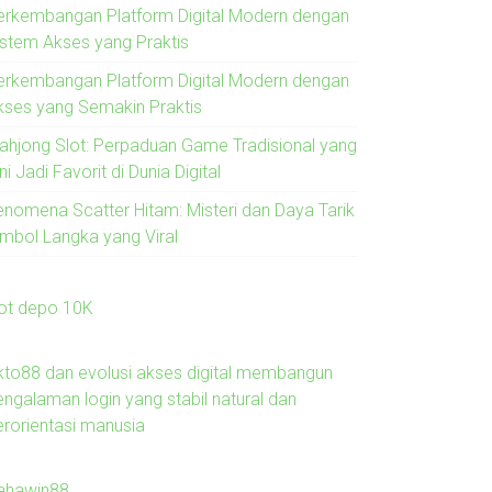
erkembangan Platform Digital Modern dengan
istem Akses yang Praktis
erkembangan Platform Digital Modern dengan
kses yang Semakin Praktis
ahjong Slot: Perpaduan Game Tradisional yang
ni Jadi Favorit di Dunia Digital
enomena Scatter Hitam: Misteri dan Daya Tarik
imbol Langka yang Viral
lot depo 10K
kto88 dan evolusi akses digital membangun
engalaman login yang stabil natural dan
erorientasi manusia
ahawin88