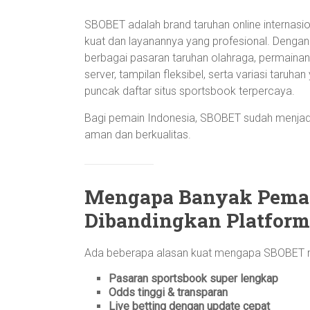
SBOBET adalah brand taruhan online internasi
kuat dan layanannya yang profesional. Dengan 
berbagai pasaran taruhan olahraga, permainan di
server, tampilan fleksibel, serta variasi taru
puncak daftar situs sportsbook terpercaya.
Bagi pemain Indonesia, SBOBET sudah menjadi
aman dan berkualitas.
Mengapa Banyak Pema
Dibandingkan Platform
Ada beberapa alasan kuat mengapa SBOBET me
Pasaran sportsbook super lengkap
Odds tinggi & transparan
Live betting dengan update cepat