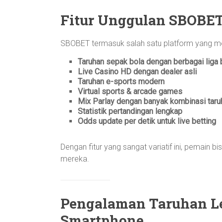
Fitur Unggulan SBOBET
SBOBET termasuk salah satu platform yang mena
Taruhan sepak bola dengan berbagai liga 
Live Casino HD dengan dealer asli
Taruhan e-sports modern
Virtual sports & arcade games
Mix Parlay dengan banyak kombinasi taru
Statistik pertandingan lengkap
Odds update per detik untuk live betting
Dengan fitur yang sangat variatif ini, pemain 
mereka.
Pengalaman Taruhan L
Smartphone