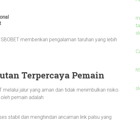
onal
m
t
t
sl
m, SBOBET memberikan pengalaman taruhan yang lebih
C
h
utan Terpercaya Pemain
s
elalui jalur yang aman dan tidak menimbulkan risiko.
 oleh pemain adalah:
s stabil dan menghindari ancaman link palsu yang