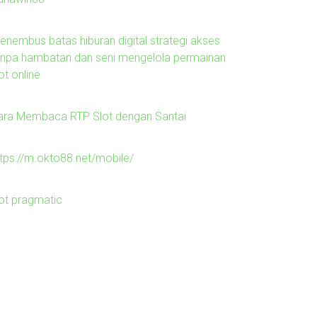
enembus batas hiburan digital strategi akses
anpa hambatan dan seni mengelola permainan
ot online
ara Membaca RTP Slot dengan Santai
ttps://m.okto88.net/mobile/
lot pragmatic