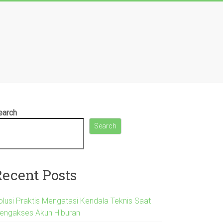
earch
Search
Recent Posts
olusi Praktis Mengatasi Kendala Teknis Saat
engakses Akun Hiburan