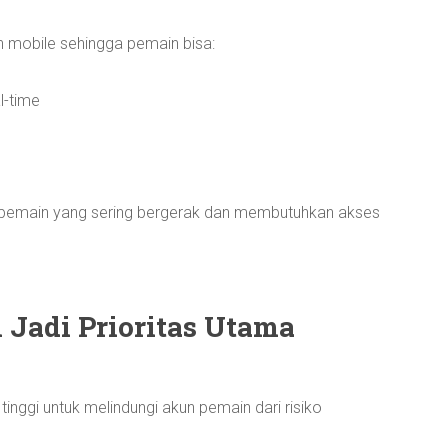
 mobile sehingga pemain bisa:
l-time
pemain yang sering bergerak dan membutuhkan akses
Jadi Prioritas Utama
ggi untuk melindungi akun pemain dari risiko