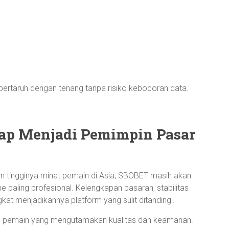
 bertaruh dengan tenang tanpa risiko kebocoran data.
ap Menjadi Pemimpin Pasar
n tingginya minat pemain di Asia, SBOBET masih akan
e paling profesional. Kelengkapan pasaran, stabilitas
gkat menjadikannya platform yang sulit ditandingi.
gi pemain yang mengutamakan kualitas dan keamanan.