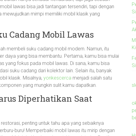
P
mobil lawas bisa jadi tantangan tersendiri, tapi dengan
S
sa mewujudkan mimpi memiliki mobil klasik yang
P
A
uku Cadang Mobil Lawas
M
Ki
dah membeli suku cadang mobil modern. Namun, itu
ber daya yang bisa membantu. Pertama, kamu bisa mulai
F
s yang fokus pada mobil lawas. Di sana, kamu bisa
S
i suku cadang dari kolektor lain. Selain itu, banyak
il klasik. Misalnya,
yonkescerca
menjadi salah satu
s
komponen yang mungkin sulit kamu dapatkan.
rus Diperhatikan Saat
o
p
b
estorasi, penting untuk tahu apa yang sebaiknya
erburu-buru! Memperbaiki mobil lawas itu mirip dengan
H