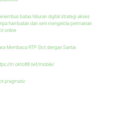
enembus batas hiburan digital strategi akses
anpa hambatan dan seni mengelola permainan
ot online
ara Membaca RTP Slot dengan Santai
ttps://m.okto88.net/mobile/
lot pragmatic