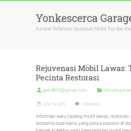
Skip
to
Yonkescerca Garag
content
Sumber Referensi Sparepart Mobil Tua dan Kla
Rejuvenasi Mobil Lawas: 
Pecinta Restorasi
gek4869@gmail.com
Uncategoriz
June 15, 2025
0 Comment
Informasi suku cadang mobil lawas, restorasi,
terutama buat kamu yang punya passion di dun
banyak kolektor yang menganggap mobil lawas