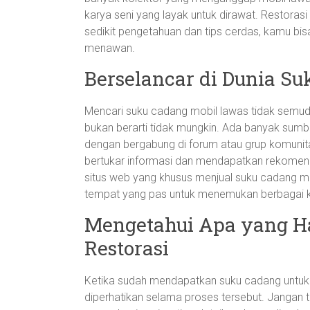
karya seni yang layak untuk dirawat. Restorasi 
sedikit pengetahuan dan tips cerdas, kamu bi
menawan.
Berselancar di Dunia S
Mencari suku cadang mobil lawas tidak semu
bukan berarti tidak mungkin. Ada banyak sum
dengan bergabung di forum atau grup komunita
bertukar informasi dan mendapatkan rekomendas
situs web yang khusus menjual suku cadang mob
tempat yang pas untuk menemukan berbagai 
Mengetahui Apa yang Ha
Restorasi
Ketika sudah mendapatkan suku cadang untuk r
diperhatikan selama proses tersebut. Jangan t