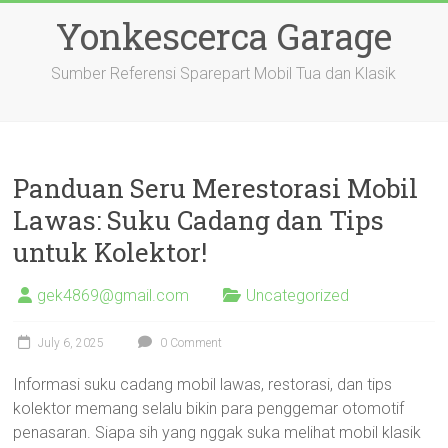
Skip
Yonkescerca Garage
to
content
Sumber Referensi Sparepart Mobil Tua dan Klasik
Panduan Seru Merestorasi Mobil
Lawas: Suku Cadang dan Tips
untuk Kolektor!
gek4869@gmail.com
Uncategorized
July 6, 2025
0 Comment
Informasi suku cadang mobil lawas, restorasi, dan tips
kolektor memang selalu bikin para penggemar otomotif
penasaran. Siapa sih yang nggak suka melihat mobil klasik