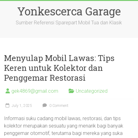
Skip
Yonkescerca Garage
to
content
Sumber Referensi Sparepart Mobil Tua dan Klasik
Menyulap Mobil Lawas: Tips
Keren untuk Kolektor dan
Penggemar Restorasi
gek4869@gmail.com
Uncategorized
July 1, 2025
0 Comment
Informasi suku cadang mobil lawas, restorasi, dan tips
kolektor merupakan sesuatu yang menarik bagi banyak
penggemar otomotif, terutama bagi mereka yang suka