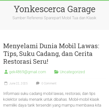
Skip
Yonkescerca Garage
to
content
Sumber Referensi Sparepart Mobil Tua dan Klasik
Menyelami Dunia Mobil Lawas:
Tips, Suku Cadang, dan Cerita
Restorasi Seru!
gek4869@gmail.com
Uncategorized
June 22, 2025
0 Comment
Informasi suku cadang mobil lawas, restorasi, dan tips
kolektor selalu menarik untuk dibahas. Mobil-mobil klasik
memiliki daya tarik tersendiri yang mampu membawa kita