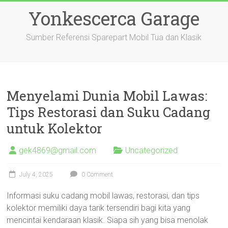
Skip
Yonkescerca Garage
to
content
Sumber Referensi Sparepart Mobil Tua dan Klasik
Menyelami Dunia Mobil Lawas:
Tips Restorasi dan Suku Cadang
untuk Kolektor
gek4869@gmail.com
Uncategorized
July 4, 2025
0 Comment
Informasi suku cadang mobil lawas, restorasi, dan tips
kolektor memiliki daya tarik tersendiri bagi kita yang
mencintai kendaraan klasik. Siapa sih yang bisa menolak