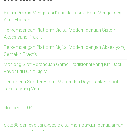
Solusi Praktis Mengatasi Kendala Teknis Saat Mengakses
Akun Hiburan
Perkembangan Platform Digital Modern dengan Sistem
Akses yang Praktis
Perkembangan Platform Digital Modern dengan Akses yang
Semakin Praktis
Mahjong Slot: Perpaduan Game Tradisional yang Kini Jadi
Favorit di Dunia Digital
Fenomena Scatter Hitam: Misteri dan Daya Tarik Simbol
Langka yang Viral
slot depo 10K
okto88 dan evolusi akses digital membangun pengalaman