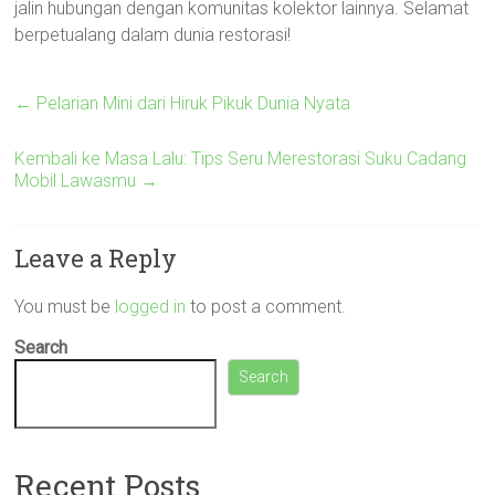
jalin hubungan dengan komunitas kolektor lainnya. Selamat
berpetualang dalam dunia restorasi!
←
Pelarian Mini dari Hiruk Pikuk Dunia Nyata
Kembali ke Masa Lalu: Tips Seru Merestorasi Suku Cadang
Mobil Lawasmu
→
Leave a Reply
You must be
logged in
to post a comment.
Search
Search
Recent Posts