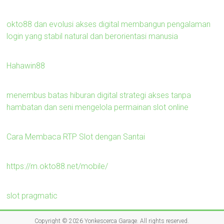
okto88 dan evolusi akses digital membangun pengalaman
login yang stabil natural dan berorientasi manusia
Hahawin88
menembus batas hiburan digital strategi akses tanpa
hambatan dan seni mengelola permainan slot online
Cara Membaca RTP Slot dengan Santai
https://m.okto88.net/mobile/
slot pragmatic
Copyright © 2026
Yonkescerca Garage
. All rights reserved.