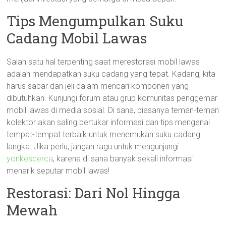
Tips Mengumpulkan Suku
Cadang Mobil Lawas
Salah satu hal terpenting saat merestorasi mobil lawas
adalah mendapatkan suku cadang yang tepat. Kadang, kita
harus sabar dan jeli dalam mencari komponen yang
dibutuhkan. Kunjungi forum atau grup komunitas penggemar
mobil lawas di media sosial. Di sana, biasanya teman-teman
kolektor akan saling bertukar informasi dan tips mengenai
tempat-tempat terbaik untuk menemukan suku cadang
langka. Jika perlu, jangan ragu untuk mengunjungi
yonkescerca
, karena di sana banyak sekali informasi
menarik seputar mobil lawas!
Restorasi: Dari Nol Hingga
Mewah