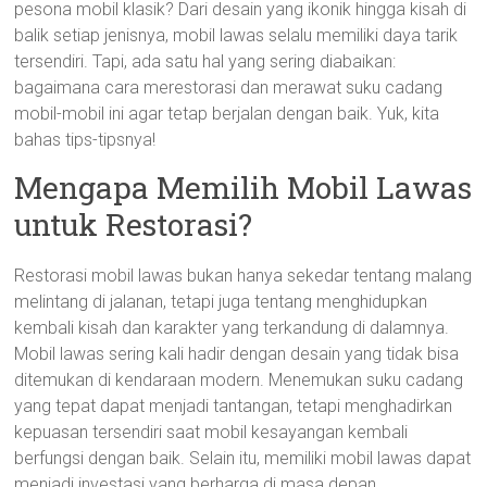
pesona mobil klasik? Dari desain yang ikonik hingga kisah di
balik setiap jenisnya, mobil lawas selalu memiliki daya tarik
tersendiri. Tapi, ada satu hal yang sering diabaikan:
bagaimana cara merestorasi dan merawat suku cadang
mobil-mobil ini agar tetap berjalan dengan baik. Yuk, kita
bahas tips-tipsnya!
Mengapa Memilih Mobil Lawas
untuk Restorasi?
Restorasi mobil lawas bukan hanya sekedar tentang malang
melintang di jalanan, tetapi juga tentang menghidupkan
kembali kisah dan karakter yang terkandung di dalamnya.
Mobil lawas sering kali hadir dengan desain yang tidak bisa
ditemukan di kendaraan modern. Menemukan suku cadang
yang tepat dapat menjadi tantangan, tetapi menghadirkan
kepuasan tersendiri saat mobil kesayangan kembali
berfungsi dengan baik. Selain itu, memiliki mobil lawas dapat
menjadi investasi yang berharga di masa depan.