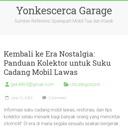
Skip
Yonkescerca Garage
to
content
Sumber Referensi Sparepart Mobil Tua dan Klasik
Kembali ke Era Nostalgia:
Panduan Kolektor untuk Suku
Cadang Mobil Lawas
gek4869@gmail.com
Uncategorized
June 13, 2025
0 Comment
Informasi suku cadang mobil lawas, restorasi, dan tips
kolektor selalu menarik bagi banyak orang yang mencintai
otomotif. Di era di mana segala sesuatu seakan bergerak