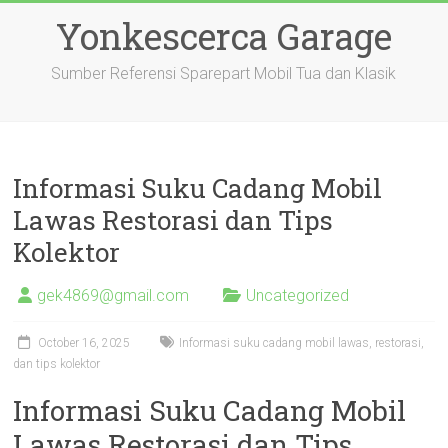
Skip
Yonkescerca Garage
to
content
Sumber Referensi Sparepart Mobil Tua dan Klasik
Informasi Suku Cadang Mobil
Lawas Restorasi dan Tips
Kolektor
gek4869@gmail.com
Uncategorized
October 16, 2025
Informasi suku cadang mobil lawas, restorasi,
dan tips kolektor
Informasi Suku Cadang Mobil
Lawas Restorasi dan Tips