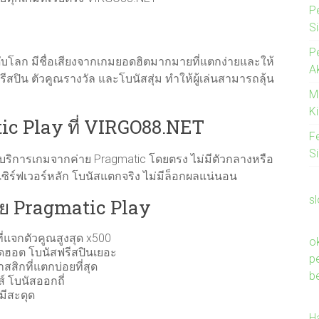
P
S
P
ดับโลก มีชื่อเสียงจากเกมยอดฮิตมากมายที่แตกง่ายและให้
A
รีสปิน ตัวคูณรางวัล และโบนัสสุ่ม ทำให้ผู้เล่นสามารถลุ้น
M
Ki
ic Play ที่ VIRGO88.NET
F
S
ห้บริการเกมจากค่าย Pragmatic โดยตรง ไม่มีตัวกลางหรือ
กเซิร์ฟเวอร์หลัก โบนัสแตกจริง ไม่มีล็อกผลแน่นอน
s
ย Pragmatic Play
ี่แจกตัวคูณสูงสุด x500
o
ดฮอต โบนัสฟรีสปินเยอะ
p
สิกที่แตกบ่อยที่สุด
b
 โบนัสออกถี่
่มีสะดุด
H