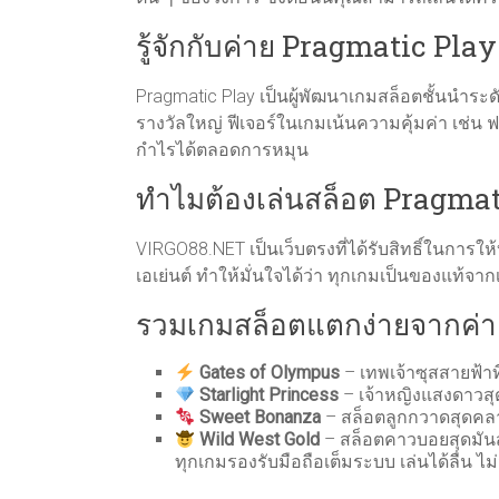
รู้จักกับค่าย Pragmatic Play
Pragmatic Play เป็นผู้พัฒนาเกมสล็อตชั้นนำระ
รางวัลใหญ่ ฟีเจอร์ในเกมเน้นความคุ้มค่า เช่น ฟ
กำไรได้ตลอดการหมุน
ทำไมต้องเล่นสล็อต Pragmat
VIRGO88.NET เป็นเว็บตรงที่ได้รับสิทธิ์ในการใ
เอเย่นต์ ทำให้มั่นใจได้ว่า ทุกเกมเป็นของแท้จา
รวมเกมสล็อตแตกง่ายจากค่า
Gates of Olympus
– เทพเจ้าซุสสายฟ้าท
Starlight Princess
– เจ้าหญิงแสงดาวสุ
Sweet Bonanza
– สล็อตลูกกวาดสุดคลาส
Wild West Gold
– สล็อตคาวบอยสุดมันส์
ทุกเกมรองรับมือถือเต็มระบบ เล่นได้ลื่น ไม