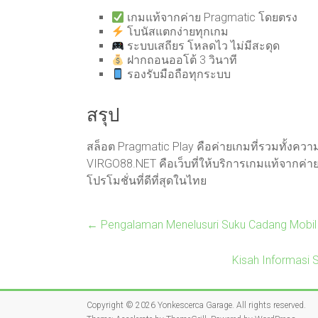
เกมแท้จากค่าย Pragmatic โดยตรง
โบนัสแตกง่ายทุกเกม
ระบบเสถียร โหลดไว ไม่มีสะดุด
ฝากถอนออโต้ 3 วินาที
รองรับมือถือทุกระบบ
สรุป
สล็อต Pragmatic Play คือค่ายเกมที่รวมทั้
VIRGO88.NET คือเว็บที่ให้บริการเกมแท้จากค่า
โปรโมชั่นที่ดีที่สุดในไทย
←
Pengalaman Menelusuri Suku Cadang Mobil L
Kisah Informasi 
Copyright © 2026
Yonkescerca Garage
. All rights reserved.