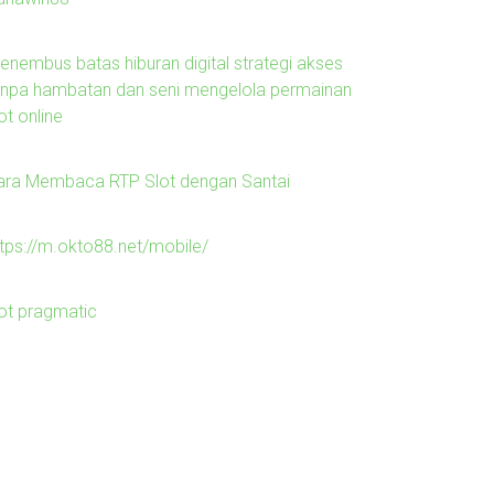
enembus batas hiburan digital strategi akses
anpa hambatan dan seni mengelola permainan
ot online
ara Membaca RTP Slot dengan Santai
ttps://m.okto88.net/mobile/
lot pragmatic