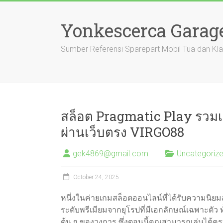
Skip
to
Yonkescerca Garag
content
Sumber Referensi Sparepart Mobil Tua dan Kla
สล็อต Pragmatic Play รวมเกม
ผ่านเว็บตรง VIRGO88
gek4869@gmail.com
Uncategoriz
October 24, 2025
หนึ่งในค่ายเกมสล็อตออนไลน์ที่ได้รับความนิยมส
ระดับพรีเมียมจากยุโรปที่มีเอกลักษณ์เฉพาะตัว 
ต้น ๆ ของวงการ ซึ่งตอนนี้คุณสามารถเล่นได้ค